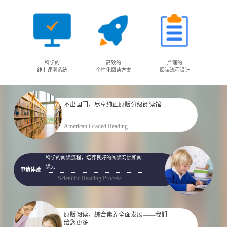
科学的
高效的
严谨的
线上评测系统
个性化阅读方案
阅读流程设计
不出国门，尽享纯正原版分级阅读馆
申请体验
American Graded Reading
科学的阅读流程，培养良好的阅读习惯和阅
读力
申请体验
Scientific Reading Process
原版阅读，综合素养全面发展——我们
给您更多
申请体验