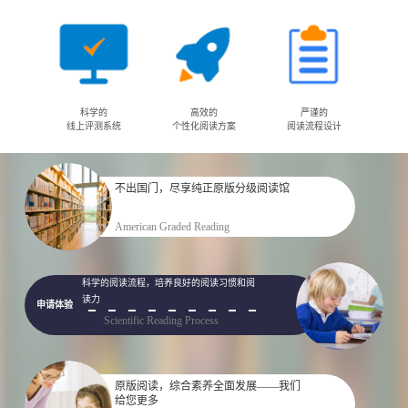
科学的
高效的
严谨的
线上评测系统
个性化阅读方案
阅读流程设计
不出国门，尽享纯正原版分级阅读馆
申请体验
American Graded Reading
科学的阅读流程，培养良好的阅读习惯和阅
读力
申请体验
Scientific Reading Process
原版阅读，综合素养全面发展——我们
给您更多
申请体验