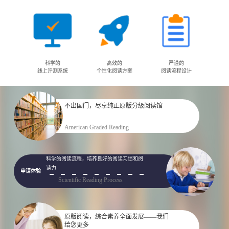
科学的
高效的
严谨的
线上评测系统
个性化阅读方案
阅读流程设计
不出国门，尽享纯正原版分级阅读馆
申请体验
American Graded Reading
科学的阅读流程，培养良好的阅读习惯和阅
读力
申请体验
Scientific Reading Process
原版阅读，综合素养全面发展——我们
给您更多
申请体验