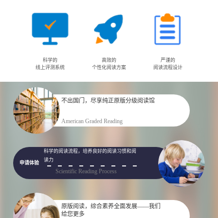
科学的
高效的
严谨的
线上评测系统
个性化阅读方案
阅读流程设计
不出国门，尽享纯正原版分级阅读馆
申请体验
American Graded Reading
科学的阅读流程，培养良好的阅读习惯和阅
读力
申请体验
Scientific Reading Process
原版阅读，综合素养全面发展——我们
给您更多
申请体验