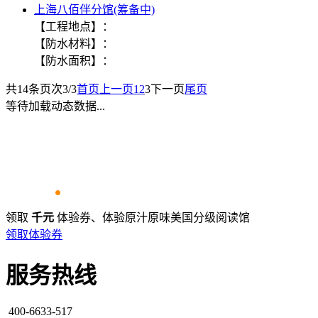
上海八佰伴分馆(筹备中)
【工程地点】：
【防水材料】：
【防水面积】：
共
14
条
页次3/3
首页
上一页
1
2
3
下一页
尾页
等待加载动态数据...
领取
千元
体验券、体验原汁原味美国分级阅读馆
领取体验券
服务热线
400-6633-517