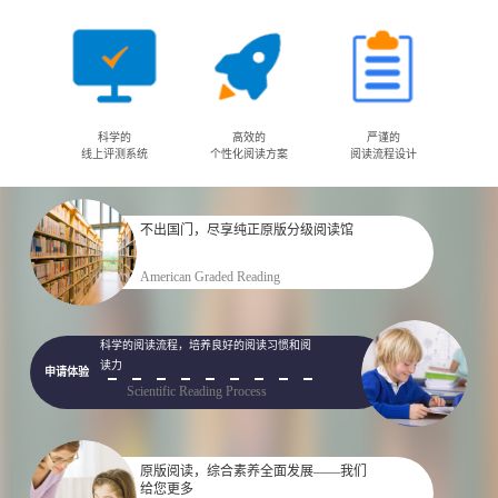
科学的
高效的
严谨的
线上评测系统
个性化阅读方案
阅读流程设计
不出国门，尽享纯正原版分级阅读馆
申请体验
American Graded Reading
科学的阅读流程，培养良好的阅读习惯和阅
读力
申请体验
Scientific Reading Process
原版阅读，综合素养全面发展——我们
给您更多
申请体验