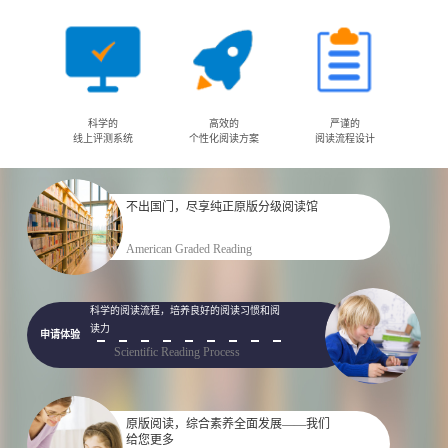
科学的
高效的
严谨的
线上评测系统
个性化阅读方案
阅读流程设计
不出国门，尽享纯正原版分级阅读馆
申请体验
American Graded Reading
科学的阅读流程，培养良好的阅读习惯和阅
读力
申请体验
Scientific Reading Process
原版阅读，综合素养全面发展——我们
给您更多
申请体验