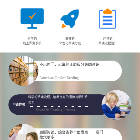
科学的
高效的
严谨的
线上评测系统
个性化阅读方案
阅读流程设计
不出国门，尽享纯正原版分级阅读馆
申请体验
American Graded Reading
科学的阅读流程，培养良好的阅读习惯和阅
读力
申请体验
Scientific Reading Process
原版阅读，综合素养全面发展——我们
给您更多
申请体验