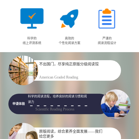
科学的
高效的
严谨的
线上评测系统
个性化阅读方案
阅读流程设计
不出国门，尽享纯正原版分级阅读馆
申请体验
American Graded Reading
科学的阅读流程，培养良好的阅读习惯和阅
读力
申请体验
Scientific Reading Process
原版阅读，综合素养全面发展——我们
给您更多
申请体验