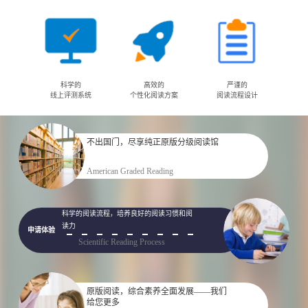
科学的
高效的
严谨的
线上评测系统
个性化阅读方案
阅读流程设计
不出国门，尽享纯正原版分级阅读馆
申请体验
American Graded Reading
科学的阅读流程，培养良好的阅读习惯和阅
读力
申请体验
Scientific Reading Process
原版阅读，综合素养全面发展——我们
给您更多
申请体验